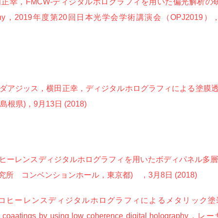
MCW-ディジタルホログラフィを用いた偏光解析の研究，Study on p
l holography，2019年度第20回日本光学会学術講演会（OPJ2
ダアジッス，横田正幸，ディジタルホログラフィによる塗膜
県)，9月13日 (2018)
ヒーレンスディジタルホログラフィを用いたボディパネル多層
所 コンベンションホール，東京都) ，3月8日 (2018)
ーレンスディジタルホログラフィによるメタリック塗装評価法の開発
etallic coaatings by using low coherence digital 