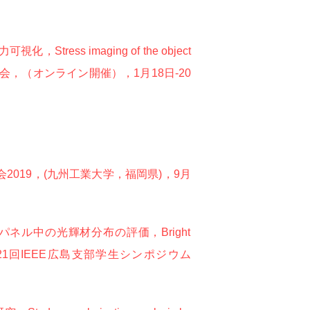
s imaging of the object
会第41年次大会，（オンライン開催），1月18日-20
019，(九州工業大学，福岡県)，9月
ル中の光輝材分布の評価，Bright
holography， 第21回IEEE広島支部学生シンポジウム