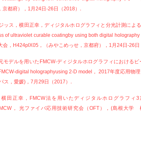
，京都府），1月24日-26日（2018）.
 アジッス，横田正幸，ディジタルホログラフィと分光計測によ
s of ultraviolet curable coating
by using both digital holograp
，H424pIX05，（みやこめっせ，京都府），1月24日-26日（
デルを用いたFMCW-ディジタルホログラフィにおけるビート信号生
tion on FMCW-digital holographyusing 2-D model，
，愛媛)，7月29日（2017）.
正幸，FMCW法を用いたディジタルホログラフィ3次元計測法，Dig
d using FMCW， 光ファイバ応用技術研究会（OFT），(島根大