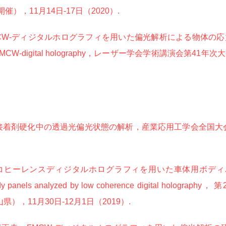
催），11月14日-17日（2020）.
ディジタルホログラフィを用いた偏光解析による物体の応力可視化，Stres
ysis with FMCW-digital holography，レーザー学会学術講演
接着剤硬化中の透過光偏光状態の解析，産業応用工学会全国大会2
ヒーレンスディジタルホログラフィを用いた車体用ボディパネ
 car body panels analyzed by low coherence digital 
県），11月30日-12月1日（2019）.