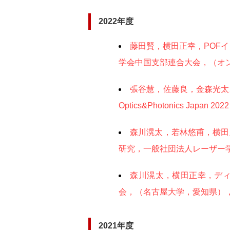
2022年度
藤田賢，横田正幸，POF
学会中国支部連合大会，（オンラ
張谷慧，佐藤良，金森光太
Optics&Photonics Jap
森川滉太，若林悠甫，横田
研究，一般社団法人レーザー学
森川滉太，横田正幸，ディ
会，（名古屋大学，愛知県），3月
2021年度