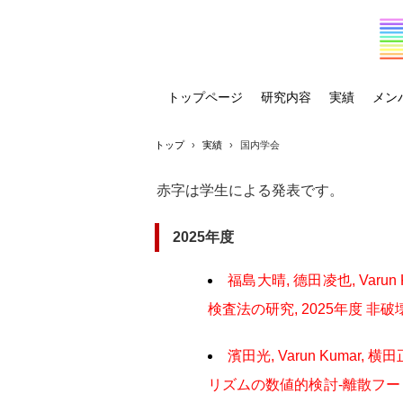
トップページ
研究内容
実績
メン
トップ
›
実績
›
国内学会
赤字は学生による発表です。
2025年度
福島大晴, 德田凌也, Va
検査法の研究, 2025年度 非
濱田光, Varun Kum
リズムの数値的検討-離散フー