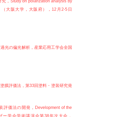
olarization analysis by
019），（大阪大学，大阪府），12月2-5日
透過光の偏光解析，産業応用工学会全国
塗膜評価法，第33回塗料・塗装研究発
，Development of the
holography，レーザー学会学術講演会第38年次大会，