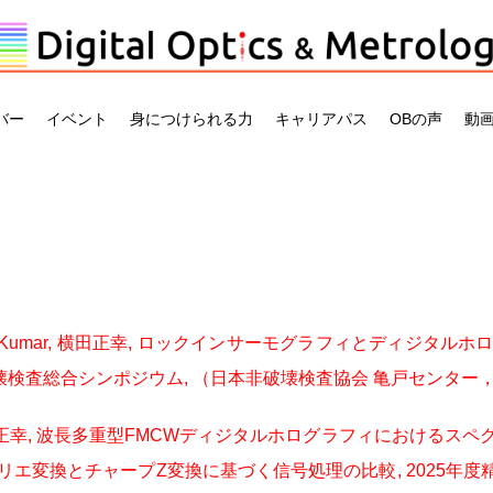
バー
イベント
身につけられる力
キャリアパス
OBの声
動
run Kumar, 横田正幸, ロックインサーモグラフィとディジ
破壊検査総合シンポジウム, （日本非破壊検査協会 亀戸センター，東京
ar, 横田正幸, 波長多重型FMCWディジタルホログラフィにおけ
リエ変換とチャープZ変換に基づく信号処理の比較, 2025年度