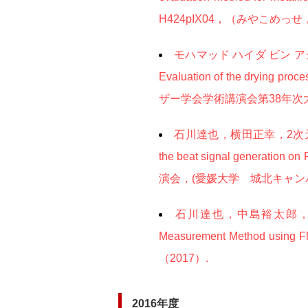
H424pIX04，（みやこめっせ
モハマッド ハイダ ビン
Evaluation of the drying proces
ザー学会学術講演会第38年次大会
石川達也，横田正幸，2次元モ
the beat signal genera
演会，(愛媛大学 城北キャンパス
石川達也，中島裕太郎，横田
Measurement Metho
（2017）.
2016年度