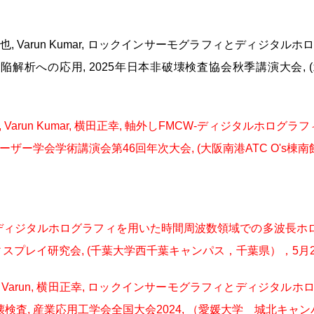
凌也, Varun Kumar, ロックインサーモグラフィとディジ
析への応用, 2025年日本非破壊検査協会秋季講演大会, (北九
, Varun Kumar, 横田正幸, 軸外しFMCW-ディジタルホ
ー学会学術講演会第46回年次大会, (大阪南港ATC O's棟南館, 大
CW-ディジタルホログラフィを用いた時間周波数領域での多波長ホロ
スプレイ研究会, (千葉大学西千葉キャンパス，千葉県），5月27
mar Varun, 横田正幸, ロックインサーモグラフィとディジ
査, 産業応用工学会全国大会2024, （愛媛大学 城北キャンパス