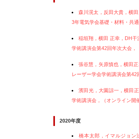
森川滉太，反田大貴，横田
3年電気学会基礎・材料・共通部
稲垣翔，横田 正幸，DH
学術講演会第42回年次大会，（オ
張谷慧，矢原慎也，横田正
レーザー学会学術講演会第42回
濱田光，大園諒一，横田正
学術講演会，（オンライン開催），
2020年度
橋本太郎，イマルジョン法