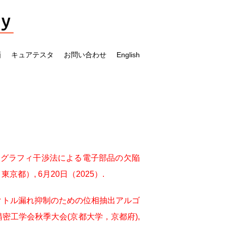
画
キュアテスタ
お問い合わせ
English
タルホログラフィ干渉法による電子部品の欠陥
都）, 6月20日（2025）.
るスペクトル漏れ抑制のための位相抽出アルゴ
精密工学会秋季大会(京都大学，京都府),