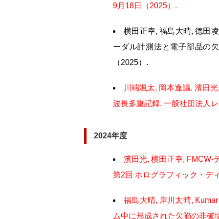
9月18日（2025）.
横田正幸, 福島大晴, 德田
ーダル計測法と電子部品の欠陥解
（2025）.
川端颯太, 岡本逸議, 濱田光
波長多重記録, 一般社団法人レーザ
2024年度
濱田光, 横田正幸, FM
第2回 ホログラフィック・ディ
福島大晴, 岸川太晴, Ku
ム中に形成された欠陥の非破壊検