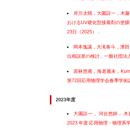
岸川太晴，大園諒一，木藤克
おけるUV硬化型接着剤の塗膜
23日（2025）．
岡本逸議，大滝泰斗，濱田光
位相誤差の検討，一般社団法人
若林悠甫，海老麗未，Kum
第72回応用物理学会春季学術
2023年度
大園諒一， 河合悠師， 
2023 年度 応用物理・物理