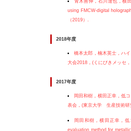
青木善伸，石川達也，横田正幸，F
using FMCW-digita
（2019）.
2018年度
橋本太郎，楠木英士，ハイ
大会2018，(くにびきメッセ，島根
2017年度
岡田和樹，横田正幸，低コ
表会，(東京大学 生産技術研究
岡田和樹，横田正幸，低コヒ
evaluation method for m