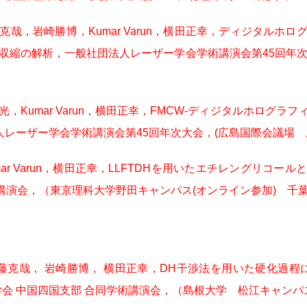
哉，岩崎勝博，Kumar Varun，横田正幸，ディジタルホ
収縮の解析，一般社団法人レーザー学会学術講演会第45回年次
，Kumar Varun，横田正幸，FMCW-ディジタルホログ
レーザー学会学術講演会第45回年次大会，(広島国際会議場 広島
ar Varun，横田正幸，LLFTDHを用いたエチレングリコ
講演会，（東京理科大学野田キャンパス(オンライン参加) 千葉県
木藤克哉， 岩崎勝博， 横田正幸，DH干渉法を用いた硬化過
系学会 中国四国支部 合同学術講演会，（島根大学 松江キャンパス